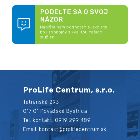
PODEĽTE SA O SVOJ
NÁZOR
Napíšte nám hodnotenie, ako ste
boli spokojný s kvalitou našich
služieb...
ProLife Centrum, s.r.o.
Tatranská 293
017 01 Považská Bystrica
Tel. kontakt: 0919 299 489
Email: kontakt@prolifecentrum.sk