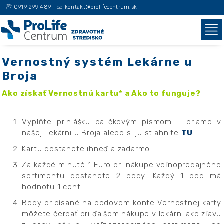
0919 299 489
kontakt@prolifecentrum.sk
Vernostný systém Lekárne u
Broja
Ako získať Vernostnú kartu* a Ako to funguje?
Vyplňte prihlášku paličkovým písmom – priamo v
našej Lekárni u Broja alebo si ju stiahnite
TU
.
Kartu dostanete ihneď a zadarmo.
Za každé minuté 1 Euro pri nákupe voľnopredajného
sortimentu dostanete 2 body. Každý 1 bod má
hodnotu 1 cent.
Body pripísané na bodovom konte Vernostnej karty
môžete čerpať pri ďalšom nákupe v lekárni ako zľavu