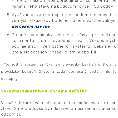
z ceny nákupu voľnopredajného sortimentu od
minimálneho stavu na bodovom konte = 50 bodov.
Využívanie vernostnej karty budeme sledovať a
verných zákazníkov budeme odmeňovať špeciálnym
darčekom navyše
.
Presné podmienky získania zľavy pri nákupe
sortimentu sú uvedené vo Všeobecných
podmienkach Vernostného systému Lekárne u
Broja. Nájdete ich v našej lekárni alebo
TU
.
*Vernostný systém sa týka len prevádzky Lekáreň u Broja, v
prevádzke Lekáreň Drietoma zatiaľ vernostný systém nie je
dostupný.
Vernému zákazníkovi chceme dať VIAC.
V našej lekárni Vám chceme dať o niečo viac ako len
zľavu. Sme predovšetkým lekáreň a naši zamestnanci sú
odborníci.