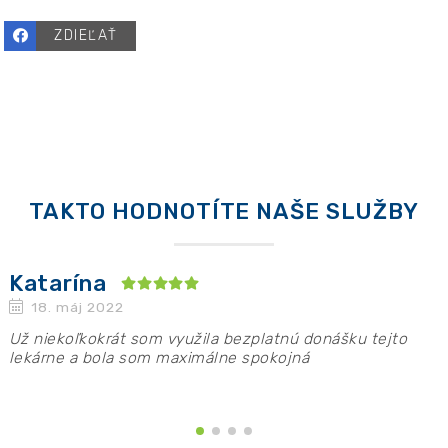
ZDIEĽAŤ
TAKTO HODNOTÍTE NAŠE SLUŽBY
Katarína
18. máj 2022
Už niekoľkokrát som využila bezplatnú donášku tejto
P
y
lekárne a bola som maximálne spokojná
n
p