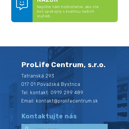
Napíšte nám hodnotenie, ako ste
boli spokojný s kvalitou našich
služieb...
ProLife Centrum, s.r.o.
Tatranská 293
017 01 Považská Bystrica
Tel. kontakt: 0919 299 489
Email: kontakt@prolifecentrum.sk
Kontaktujte nás