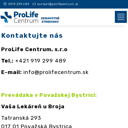
0919 299 489
kontakt@prolifecentrum.sk
Kontaktujte nás
ProLife Centrum, s.r.o
Tel.:
+421 919 299 489
E-mail:
info@prolifecentrum.sk
Prevádzka v Považskej Bystrici:
Vaša Lekáreň u Broja
Tatranská 293
017 01 Považská Bystrica