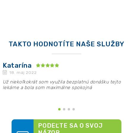
TAKTO HODNOTÍTE NAŠE SLUŽBY
Katarína
18. máj 2022
Už niekoľkokrát som využila bezplatnú donášku tejto
P
y
lekárne a bola som maximálne spokojná
n
p
PODEĽTE SA O SVOJ
NÁZOR