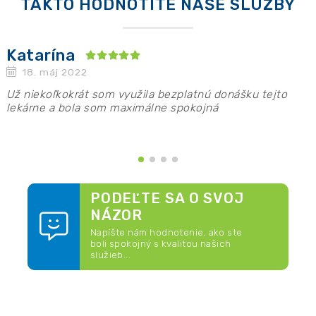
TAKTO HODNOTÍTE NAŠE SLUŽBY
Katarína
18. máj 2022
Už niekoľkokrát som využila bezplatnú donášku tejto
P
y
lekárne a bola som maximálne spokojná
n
p
PODEĽTE SA O SVOJ
NÁZOR
Napíšte nám hodnotenie, ako ste
boli spokojný s kvalitou našich
služieb...